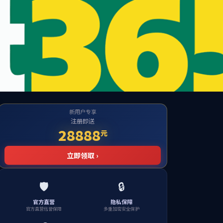
ebsite
究
|
招生就业
|
资料下载
2025/06/24