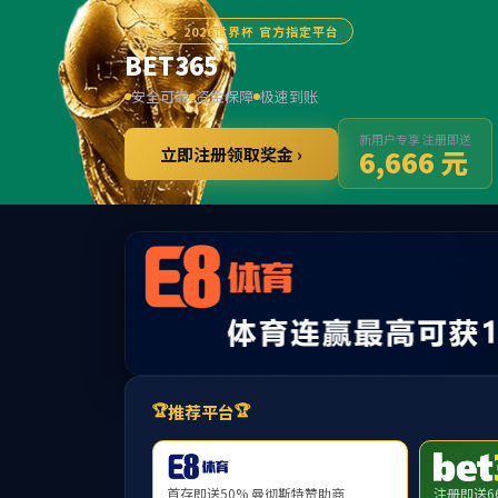
******
中国·44
学校首页
|
学院首页
|
招生就业
招生专栏
就业专栏