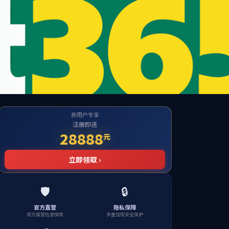
ebsite
究
|
招生就业
|
资料下载
成tyc城集团走访毕业生寝室