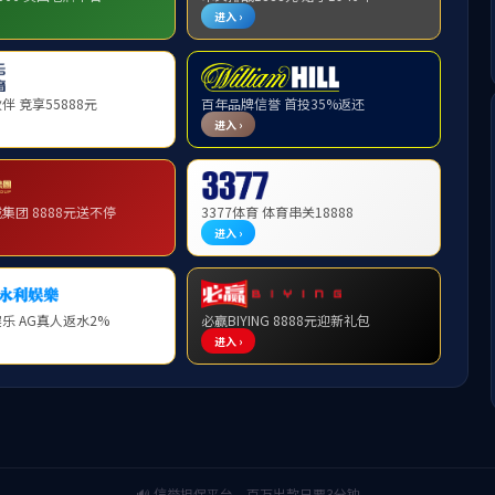
时间：2025-06-19 作者：媒体融合
6月18日下午，44118太阳成tyc城集团党总支书记刘
淑清、唐卫深入毕业生寝室，为即将告别校园、踏上新征程的毕