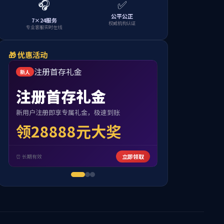
部 点击：[
]
亚兰、副书记李中春带领毕业班辅导员袁
业生们送去学院的关怀与祝福。